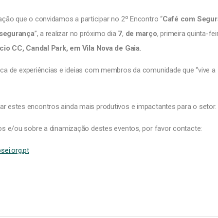
ação que o convidamos a participar no 2º Encontro “
Café com Segur
 segurança
”, a realizar no próximo dia
7
,
de março
, primeira quinta-fe
ício CC, Candal Park, em Vila Nova de Gaia
.
roca de experiências e ideias com membros da comunidade que “vive a
r estes encontros ainda mais produtivos e impactantes para o setor.
os e/ou sobre a dinamização destes eventos, por favor contacte:
ei.org.pt