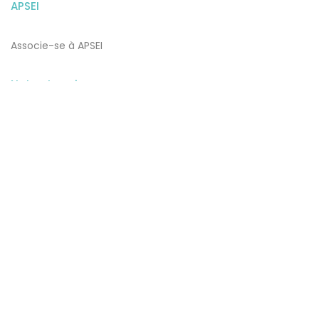
APSEI
Associe-se à APSEI
Notas Legais
Termos e Condições de Utilização
​​Política de Proteção de Dados e Privacidade e Cookies
Subscrever Newsletter
Subscreva a nossa newsletter para estar a par de todas as
novidades.