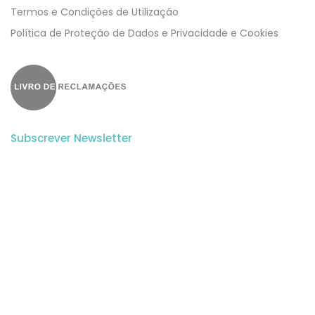
Termos e Condições de Utilização
​​Política de Proteção de Dados e Privacidade e Cookies
Subscrever Newsletter
Subscreva a nossa newsletter para estar a par de todas as
novidades.
Aceito a
Politica de Privacidade
e os
Termos e Condições
do Website.