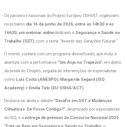
Os parceiros nacionais do Projeto Europeu OSHVET organizam,
no próximo
dia 16 de junho de 2026, entre as 14h30 e as
16h30, um webinar
online
dedicado à
Segurança e Saúde no
Trabalho (SST)
, com o tema
“Investir nas Gerações Futuras”
.
O evento contará com um programa diversificado, que inclui a
abertura com a performance
“Um Anjo no Trapézio”
, em direto
da tenda do Chapitô, seguida de intervenções de especialistas
como
Luís Costa (ANESPO)
,
Margarida Segard (ISQ
Academy)
e
Emília Telo (EU-OSHA/ACT)
.
Destaca-se ainda o debate
“Desafio em SST e Mudanças
Climáticas: Se Fosse Contigo?”
, dinamizado por especialistas
do ISQ, e a
entrega de prémios do Concurso Nacional 2025
“Está-se Bem em Segurança e Saúde no Trabalho —