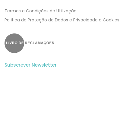
Termos e Condições de Utilização
​​Política de Proteção de Dados e Privacidade e Cookies
Subscrever Newsletter
Subscreva a nossa newsletter para estar a par de todas as
novidades.
Aceito a
Politica de Privacidade
e os
Termos e Condições