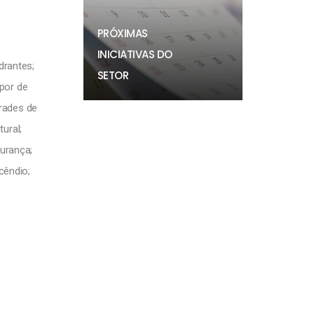
PRÓXIMAS
INICIATIVAS DO
drantes;
SETOR
por de
grades de
ural;
urança;
cêndio;