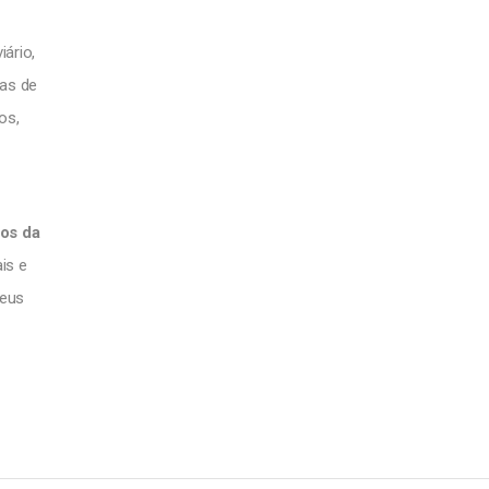
iário,
sas de
os,
eos da
is e
seus