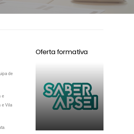
Oferta formativa
uipa de
a e
 e Vila
ta.