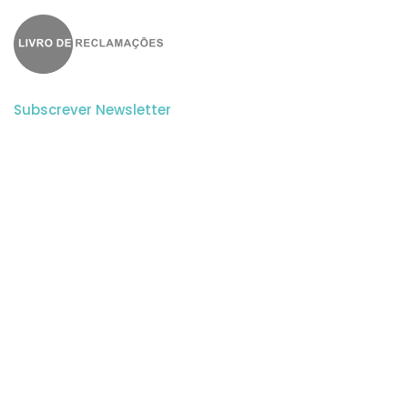
Subscrever Newsletter
Subscreva a nossa newsletter para estar a par de todas as
novidades.
Aceito a
Politica de Privacidade
e os
Termos e Condições
do Website.
© 2023 APSEI | Todos os direitos reservados