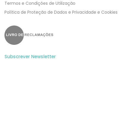
Termos e Condições de Utilização
​​Política de Proteção de Dados e Privacidade e Cookies
Subscrever Newsletter
Subscreva a nossa newsletter para estar a par de todas as
novidades.
Aceito a
Politica de Privacidade
e os
Termos e Condições
do Website.