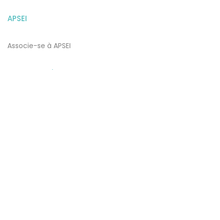
APSEI
Associe-se à APSEI
Notas Legais
Termos e Condições de Utilização
​​Política de Proteção de Dados e Privacidade e Cookies
Subscrever Newsletter
Subscreva a nossa newsletter para estar a par de todas as