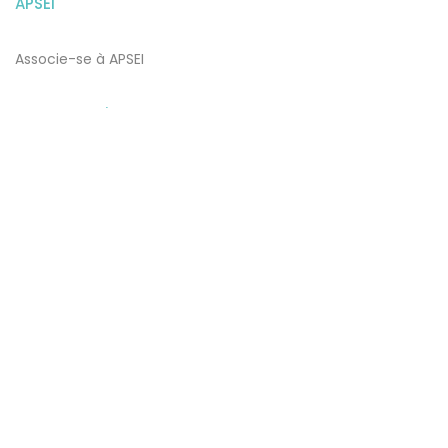
APSEI
Associe-se à APSEI
Notas Legais
Termos e Condições de Utilização
​​Política de Proteção de Dados e Privacidade e Cookies
Subscrever Newsletter
Subscreva a nossa newsletter para estar a par de todas as
novidades.