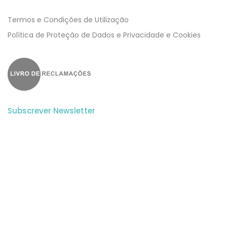
Termos e Condições de Utilização
​​Política de Proteção de Dados e Privacidade e Cookies
Subscrever Newsletter
Subscreva a nossa newsletter para estar a par de todas as
novidades.
Aceito a
Politica de Privacidade
e os
Termos e Condições