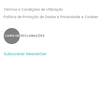
Termos e Condições de Utilização
​​Política de Proteção de Dados e Privacidade e Cookies
Subscrever Newsletter
Subscreva a nossa newsletter para estar a par de todas as
novidades.
Aceito a
Politica de Privacidade
e os
Termos e Condições