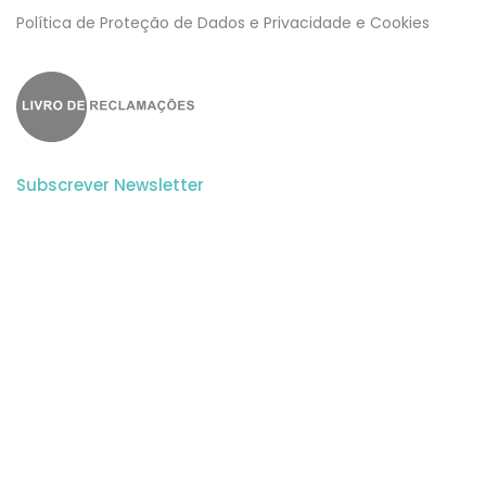
​​Política de Proteção de Dados e Privacidade e Cookies
Subscrever Newsletter
Subscreva a nossa newsletter para estar a par de todas as
novidades.
Aceito a
Politica de Privacidade
e os
Termos e Condições
do Website.