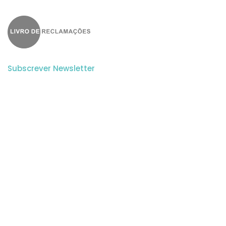
Subscrever Newsletter
Subscreva a nossa newsletter para estar a par de todas as
novidades.
Aceito a
Politica de Privacidade
e os
Termos e Condições
do Website.
© 2023 APSEI | Todos os direitos reservados